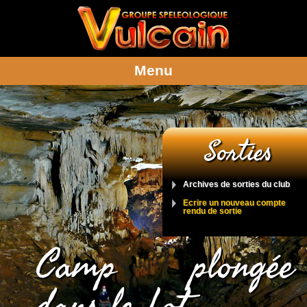
Menu
Sorties
Archives de sorties du club
Ecrire un nouveau compte
rendu de sortie
Camp plongée
dans le Lot