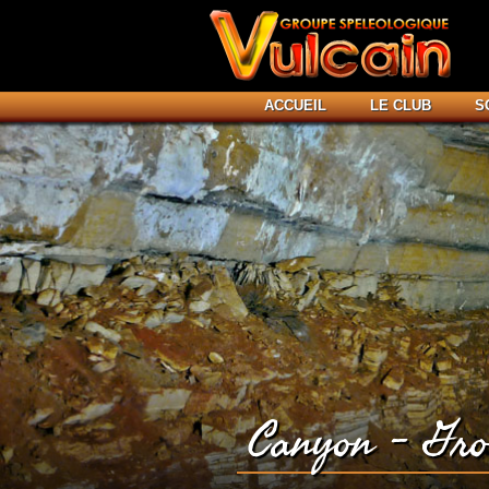
ACCUEIL
LE CLUB
S
Canyon – Gro