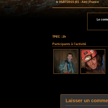
le
05/07/2015
(01 - Ain)
|
France
Le cont
TPEC : 2h
Participants à l'activité
Laisser un comme