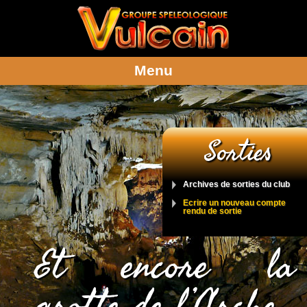
Menu
Sorties
Archives de sorties du club
Ecrire un nouveau compte
rendu de sortie
Et encore la
grotte de l’Arche