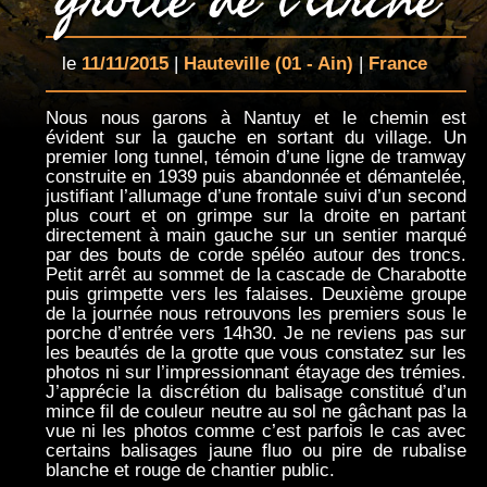
le
11/11/2015
|
Hauteville
(01 - Ain)
|
France
Nous nous garons à Nantuy et le chemin est
évident sur la gauche en sortant du village. Un
premier long tunnel, témoin d’une ligne de tramway
construite en 1939 puis abandonnée et démantelée,
justifiant l’allumage d’une frontale suivi d’un second
plus court et on grimpe sur la droite en partant
directement à main gauche sur un sentier marqué
par des bouts de corde spéléo autour des troncs.
Petit arrêt au sommet de la cascade de Charabotte
puis grimpette vers les falaises. Deuxième groupe
de la journée nous retrouvons les premiers sous le
porche d’entrée vers 14h30. Je ne reviens pas sur
les beautés de la grotte que vous constatez sur les
photos ni sur l’impressionnant étayage des trémies.
J’apprécie la discrétion du balisage constitué d’un
mince fil de couleur neutre au sol ne gâchant pas la
vue ni les photos comme c’est parfois le cas avec
certains balisages jaune fluo ou pire de rubalise
blanche et rouge de chantier public.