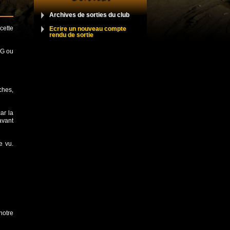
Archives de sorties du club
cette
Ecrire un nouveau compte
rendu de sortie
PG ou
ches,
ar la
avant
e vu.
notre