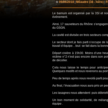
le
09/06/2018
|
Méaudre
(38 - Isère)
|
F
Le barnum est organisé par la 3SI et n
événement.
Ainsi, 17 sauveteurs du Rhône s’engagent
du GSGN.
La cavité est divisée en trois secteurs co
Le secteur dont je fais parti s’occupe de l
travail d’équipe…tout se fait dans la bonne
Départ civière à 15h30. Moins d’une heu
victime n°2 n’est pas encore dans son poi
de décoller.
Cela nous laisse le temps pour anticip
Quelques modifs et nous revenons au point
Peu de temps après nous revoilà parti pou
Au final, l’évacuation nous aura pris un p
Les lasagnes nous attendent puis débriefi
Un bon moment de solidarité, de mélange
équipe .