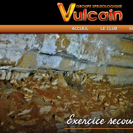
ACCUEIL
LE CLUB
S
Exercice seco