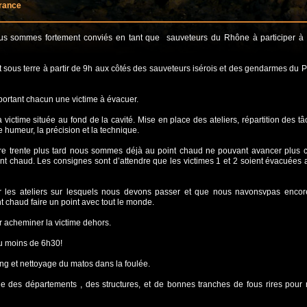
rance
ous sommes fortement conviés en tant que sauveteurs du Rhône à participer à 
 sous terre à partir de 9h aux côtés des sauveteurs isérois et des gendarmes du 
mportant chacun une victime à évacuer.
a victime située au fond de la cavité. Mise en place des ateliers, répartition des tâ
 humeur, la précision et la technique.
re trente plus tard nous sommes déjà au point chaud ne pouvant avancer plus c
nt chaud. Les consignes sont d’attendre que les victimes 1 et 2 soient évacuées 
er les ateliers sur lesquels nous devons passer et que nous navonsvpas encor
 chaud faire un point avec tout le monde.
r acheminer la victime dehors.
eu moins de 6h30!
ng et nettoyage du matos dans la foulée.
 des départements , des structures, et de bonnes tranches de fous rires pour 