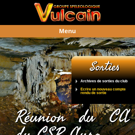
Menu
Sorties
Archives de sorties du club
Ecrire un nouveau compte
rendu de sortie
Réunion du CA
du CSR Aura