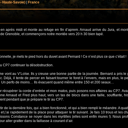
 - Haute-Savoie)
|
France
 en après midi et monte au refuge en fin d’aprem. Arnaud arrive du Jura, et mon
 de Grenoble, et commençons notre montée vers 20 h 30 bien tapé.
nnelle, je mets le pied hors du duvet avant Pernard ! Ce n’est plus ce que c’était !
u CP7 continuer la désobstruction.
ne vont au V’Loïse. Ils y creuse une bonne partie de la journée. Bernard a pris le 
. Déjà, il tente de percer en faisant tourner le foret à l’envers, mais en plus, le pe
… Un perfo de moins… Ils évacuent quand même entre 150 et 200 seaux…
 récupérer la corde d’entrée et mon matos, puis posons nos affaires au CP7. Ava
ne Arnaud et Fred plus haut, vers un tas de blocs dans une faille, soufflante, his
nuient pendant que je prépare le tir au CP7.
 de la dernière fois, qui a bien fonctionné, et qui a bien rempli le méandre. A quatr
 et j’ai rapidement de la place pour attaquer le tir suivant. Je fais 10 trous et les c
ssons Constance se noyer dans les myrtilles (elles sont enfin mures !). Nous prof
 aller gratter dans la faillasse à courant d’air.