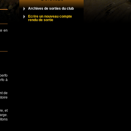
Archives de sorties du club
Ecrire un nouveau compte
rendu de sortie
te en
perfo
rfo à
nt de
toire
e, et
harge.
itons