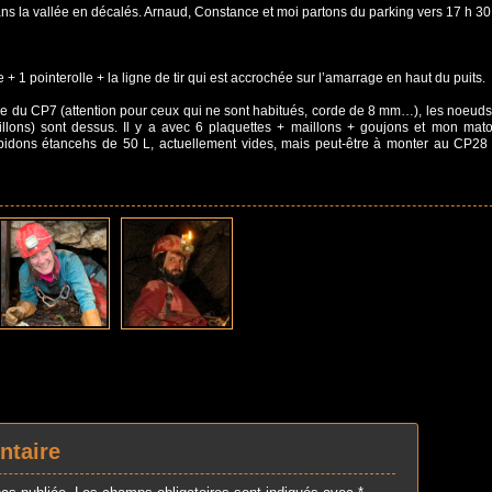
ns la vallée en décalés. Arnaud, Constance et moi partons du parking vers 17 h 30
 + 1 pointerolle + la ligne de tir qui est accrochée sur l’amarrage en haut du puits.
trée du CP7 (attention pour ceux qui ne sont habitués, corde de 8 mm…), les noeuds
llons) sont dessus. Il y a avec 6 plaquettes + maillons + goujons et mon mat
bidons étancehs de 50 L, actuellement vides, mais peut-être à monter au CP28
ntaire