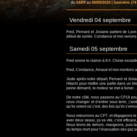
du
04/09
au
06/09/2020
|
Samoëns
(74
Vendredi 04 septembre
Fred, Pernard et Josiane partent de Lyon
début de soirée. Constance et moi venons
Samedi 05 septembre
Fred sonne le clairon à 8 h. Chose exceptio
Fred, Constance, Arnaud et moi montons a
Juste après notre départ, Pernard et Josia
Hitachi pour mettre une paille dans un bloc
peine démarré, le moteur se met à fumer
De notre côté, nous passons au CP19 pour
nous changer et d’entrer sous terre, j’amè
qu’ils voient où c’est, des fois qu’ils s’en
Nous retournons au CP7, et dégageons le tir
avec deux seaux, ça va vite, c’est efficace,
Nous tirons de dehors, mangeons, puis lai
du temps mort pour l’évacuation des gaz pour