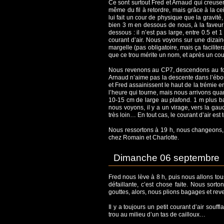
Ce sont surtout Fred et Arnaud qui creuse
même du fil à retordre, mais grâce à la c
lui fait un cour de physique que la gravit
bien 3 m en dessous de nous, à la faveu
dessous : il n’est pas large, entre 0.5 et
courant d’air. Nous voyons sur une dizaine 
margelle (pas obligatoire, mais ça facilit
que ce trou mérite un nom, et après un cou
Nous revenons au CP7, descendons au fond e
Arnaud n’aime pas la descente dans l’ébouli
et Fred assainissent le haut de la trémie 
l’heure qui tourne, mais nous arrivons qua
10-15 cm de large au plafond. 1 m plus ba
nous voyons, il y a un virage, vers la gau
très loin… En tout cas, le courant d’air est 
Nous ressortons à 19 h, nous changeons
chez Romain et Charlotte.
Dimanche 06 septembre
Fred nous lève à 8 h, puis nous allons to
défaillante, c’est chose faite. Nous sor
gouttes, alors, nous plions bagages et re
Il y a toujours un petit courant d’air sou
trou au milieu d’un tas de cailloux…