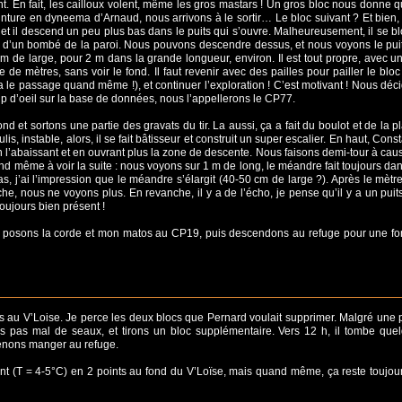
nt. En fait, les cailloux volent, même les gros mastars ! Un gros bloc nous donne 
einture en dyneema d’Arnaud, nous arrivons à le sortir… Le bloc suivant ? Et bien,
é, et il descend un peu plus bas dans le puits qui s’ouvre. Malheureusement, il se b
r d’un bombé de la paroi. Nous pouvons descendre dessus, et nous voyons le pui
 1 m de large, pour 2 m dans la grande longueur, environ. Il est tout propre, avec u
de mètres, sans voir le fond. Il faut revenir avec des pailles pour pailler le bloc 
era le passage quand même !), et continuer l’exploration ! C’est motivant ! Nous déc
p d’oeil sur la base de données, nous l’appellerons le CP77.
t sortons une partie des gravats du tir. La aussi, ça a fait du boulot et de la pl
s, instable, alors, il se fait bâtisseur et construit un super escalier. En haut, Cons
en l’abaissant et en ouvrant plus la zone de descente. Nous faisons demi-tour à cau
nd même à voir la suite : nous voyons sur 1 m de long, le méandre fait toujours dan
s, j’ai l’impression que le méandre s’élargit (40-50 cm de large ?). Après le mètr
che, nous ne voyons plus. En revanche, il y a de l’écho, je pense qu’il y a un puit
toujours bien présent !
, posons la corde et mon matos au CP19, puis descendons au refuge pour une f
us au V’Loise. Je perce les deux blocs que Pernard voulait supprimer. Malgré une p
tons pas mal de seaux, et tirons un bloc supplémentaire. Vers 12 h, il tombe que
venons manger au refuge.
fflant (T = 4-5°C) en 2 points au fond du V’Loïse, mais quand même, ça reste toujou