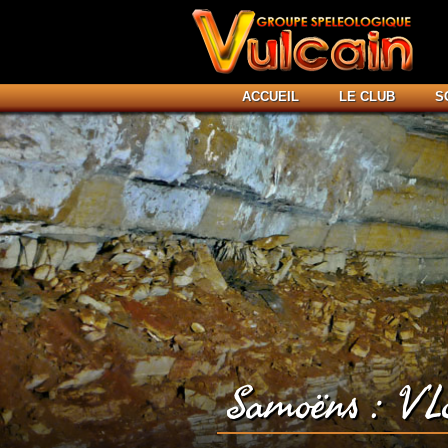
ACCUEIL
LE CLUB
S
Samoëns : V’L