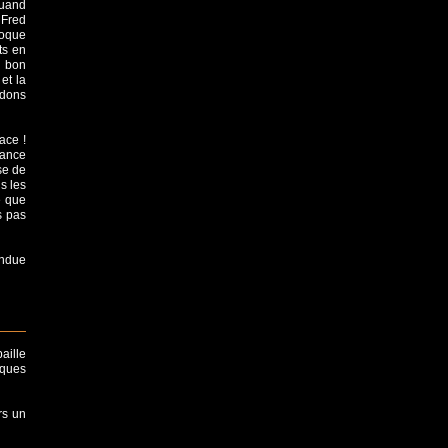
quand
 Fred
loque
ts en
n bon
et la
idons
ace !
tance
se de
s les
e que
s pas
ondue
aille
lques
rs un